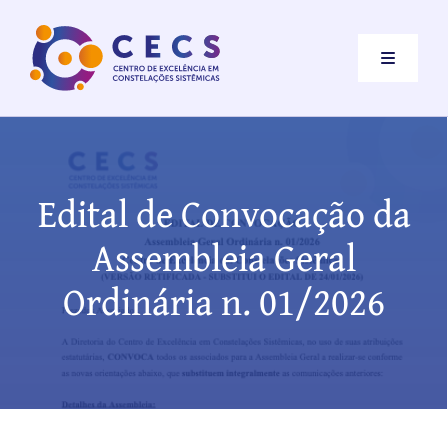
Ir
para
Toggle
o
Navigati
conteúdo
Institucional
Destaques
Edital de Convocação da
Assembleia Geral
Eventos
Ordinária n. 01/2026
Constelações Sistêmicas
Contato
Como se associar