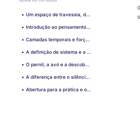
Tabela de conteúdo
Um espaço de travessia, de partilha e de conexão entre teoria e vivência
Introdução ao pensamento sistêmico
Camadas temporais e forças invisíveis no campo sistêmico
A definição de sistema e a importância das regras invisíveis
O pernil, a avó e a descoberta de um padrão familiar
A diferença entre o silêncio e a verdade no campo sistêmico
Abertura para a prática e o convite à escuta do corpo