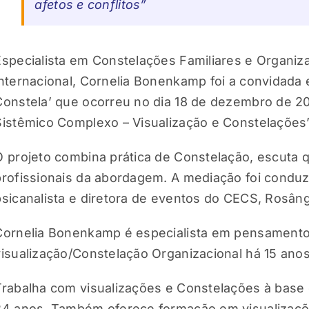
afetos e conflitos”
Especialista em Constelações Familiares e Organi
internacional, Cornelia Bonenkamp foi a convidada 
Constela’ que ocorreu no dia 18 de dezembro de 
Sistêmico Complexo – Visualização e Constelações’
O projeto combina prática de Constelação, escuta q
profissionais da abordagem. A mediação foi conduzid
psicanalista e diretora de eventos do CECS, Rosâng
Cornelia Bonenkamp é especialista em pensamento
visualização/Constelação Organizacional há 15 anos
Trabalha com visualizações e Constelações à bas
24 anos. Também oferece formação em visualizaçõ