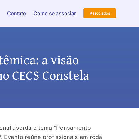
Contato
Como se associar
Associados
êmica: a visão
no CECS Constela
acional aborda o tema “Pensamento
. Evento reúne profissionais em roda