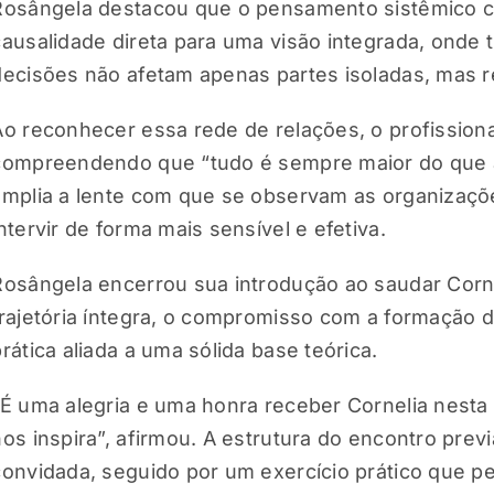
Rosângela destacou que o pensamento sistêmico c
causalidade direta para uma visão integrada, onde
decisões não afetam apenas partes isoladas, mas 
Ao reconhecer essa rede de relações, o profissiona
compreendendo que “tudo é sempre maior do que 
amplia a lente com que se observam as organizaçõ
intervir de forma mais sensível e efetiva.
Rosângela encerrou sua introdução ao saudar Cor
trajetória íntegra, o compromisso com a formação 
prática aliada a uma sólida base teórica.
“É uma alegria e uma honra receber Cornelia nesta
nos inspira”, afirmou. A estrutura do encontro prev
convidada, seguido por um exercício prático que per