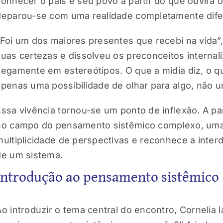
conhecer o país e seu povo a partir do que ouvira o
deparou-se com uma realidade completamente dife
“Foi um dos maiores presentes que recebi na vida”,
suas certezas e dissolveu os preconceitos internal
cegamente em estereótipos. O que a mídia diz, o q
apenas uma possibilidade de olhar para algo, não 
Essa vivência tornou-se um ponto de inflexão. A part
no campo do pensamento sistêmico complexo, uma
multiplicidade de perspectivas e reconhece a inte
de um sistema.
Introdução ao pensamento sistêmico
Ao introduzir o tema central do encontro, Cornelia