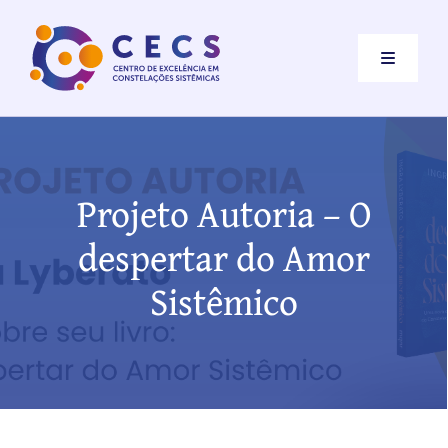
Ir
para
Toggle
o
Navigati
conteúdo
Institucional
Destaques
Projeto Autoria – O
despertar do Amor
Eventos
Sistêmico
Constelações Sistêmicas
Contato
Como se associar